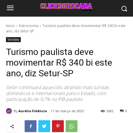
Início
Astronomia
Turismo paulista deve movimentar R$ 340 bi este
ano, diz Setur-SP
Variadas
Turismo paulista deve
movimentar R$ 340 bi este
ano, diz Setur-SP
Setor continuará aquecido, atraindo mais turistas
domésticos e internacionais para o Estado, com
participação de 9,7% no PIB paulista
By
Aurélio Fidêncio
17 de março de 2025
2692
0