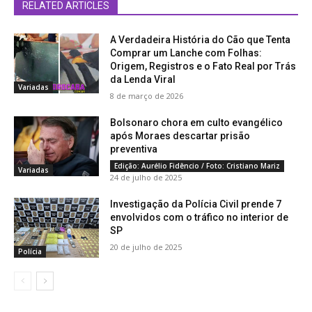
RELATED ARTICLES
A Verdadeira História do Cão que Tenta
Comprar um Lanche com Folhas:
Origem, Registros e o Fato Real por Trás
da Lenda Viral
Variadas
8 de março de 2026
Bolsonaro chora em culto evangélico
após Moraes descartar prisão
preventiva
Edição: Aurélio Fidêncio / Foto: Cristiano Mariz
Variadas
24 de julho de 2025
Investigação da Polícia Civil prende 7
envolvidos com o tráfico no interior de
SP
20 de julho de 2025
Polícia