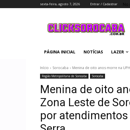
No 
sexta-feira, agosto 7, 2026
Entrar / Cadastrar
PÁGINA INICIAL
NOTÍCIAS
LAZER
Início
Sorocaba
Menina de oito anos morre na UPH
Região Metropolitana de Sorocaba
Sorocaba
Menina de oito a
Zona Leste de So
por atendimentos
Serra