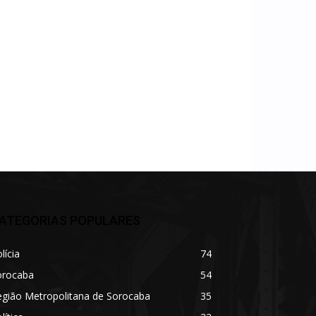
ATEGORIAS POPULARES
lícia
74
orocaba
54
egião Metropolitana de Sorocaba
35