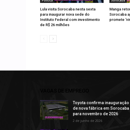
Política
Sorocaba
Lula visita Sorocaba nesta sexta
Manga retor
para inaugurar nova sede do
Sorocaba a
Instituto Federal com investimento
promete ‘vi
de R$ 26 milhões
VAGAS DE EMPREGO
Toyota confirma inauguração
de nova fábrica em Sorocaba
para novembro de 2026
2 de junho de 2026