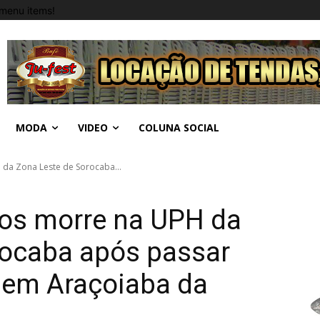
menu items!
MODA
VIDEO
COLUNA SOCIAL
 da Zona Leste de Sorocaba...
nos morre na UPH da
rocaba após passar
 em Araçoiaba da