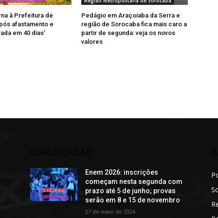
Região Metropolitana de Sorocaba
na à Prefeitura de
Pedágio em Araçoiaba da Serra e
pós afastamento e
região de Sorocaba fica mais caro a
rada em 40 dias’
partir de segunda: veja os novos
valores
QUALIFICAÇÃO
C
Enem 2026: inscrições
Po
começam nesta segunda com
S
prazo até 5 de junho; provas
serão em 8 e 15 de novembro
R
27 de maio de 2026