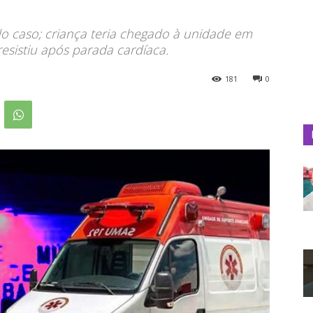
do caso; criança teria chegado à unidade em
esistiu após parada cardíaca.
181
0