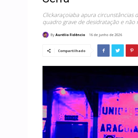
Clickaraçoiaba apura circunstâncias 
quadro grave de desidratação e não r
By
Aurélio Fidêncio
16 de junho de 2026
Compartilhado