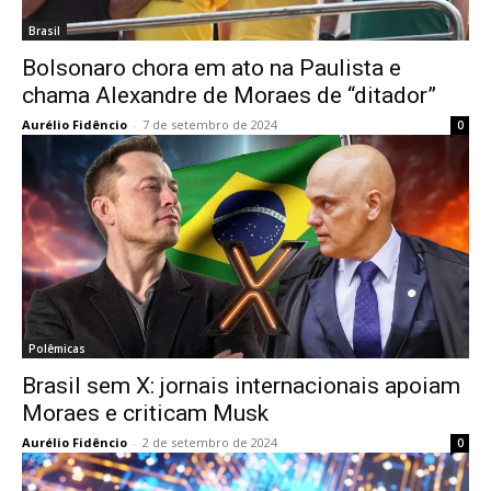
Brasil
Bolsonaro chora em ato na Paulista e
chama Alexandre de Moraes de “ditador”
Aurélio Fidêncio
-
7 de setembro de 2024
0
Polêmicas
Brasil sem X: jornais internacionais apoiam
Moraes e criticam Musk
Aurélio Fidêncio
-
2 de setembro de 2024
0