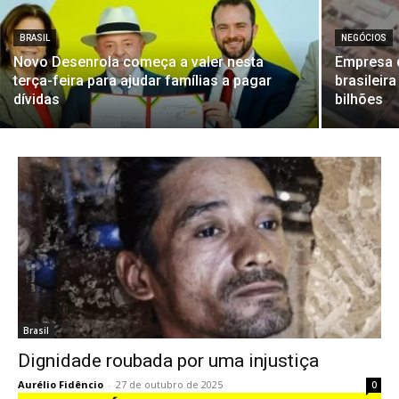
BRASIL
NEGÓCIOS
Novo Desenrola começa a valer nesta
Empresa 
terça-feira para ajudar famílias a pagar
brasileira
dívidas
bilhões
Brasil
Dignidade roubada por uma injustiça
Aurélio Fidêncio
-
27 de outubro de 2025
0