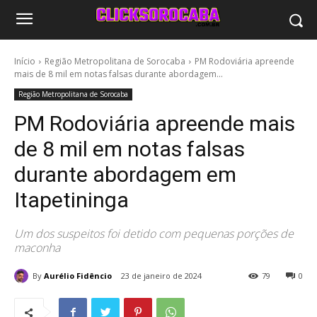
Início
Região Metropolitana de Sorocaba
PM Rodoviária apreende
mais de 8 mil em notas falsas durante abordagem...
Região Metropolitana de Sorocaba
PM Rodoviária apreende mais
de 8 mil em notas falsas
durante abordagem em
Itapetininga
Um dos suspeitos foi detido com pequenas porções de
maconha
By
Aurélio Fidêncio
23 de janeiro de 2024
79
0