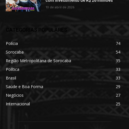
com investimento de R$ 26 milhões
10 de abril de 2026
CATEGORIAS POPULARES
Polícia
74
Sorocaba
54
Região Metropolitana de Sorocaba
35
Política
33
Brasil
33
Saúde e Boa Forma
29
Negócios
27
Internacional
25