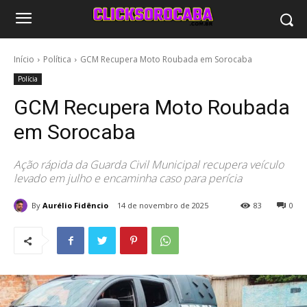
Início
Política
GCM Recupera Moto Roubada em Sorocaba
Polícia
GCM Recupera Moto Roubada
em Sorocaba
Ação rápida da Guarda Civil Municipal recupera veículo
levado em julho e encaminha caso para perícia
By
Aurélio Fidêncio
14 de novembro de 2025
83
0