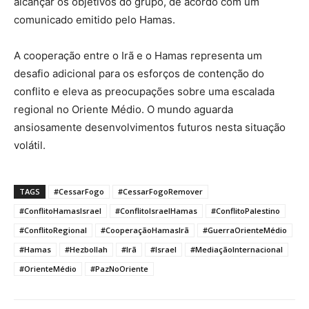
alcançar os objetivos do grupo, de acordo com um
comunicado emitido pelo Hamas.
A cooperação entre o Irã e o Hamas representa um
desafio adicional para os esforços de contenção do
conflito e eleva as preocupações sobre uma escalada
regional no Oriente Médio. O mundo aguarda
ansiosamente desenvolvimentos futuros nesta situação
volátil.
TAGS
#CessarFogo
#CessarFogoRemover
#ConflitoHamasIsrael
#ConflitoIsraelHamas
#ConflitoPalestino
#ConflitoRegional
#CooperaçãoHamasIrã
#GuerraOrienteMédio
#Hamas
#Hezbollah
#Irã
#Israel
#MediaçãoInternacional
#OrienteMédio
#PazNoOriente