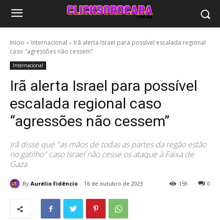
Início
Internacional
Irã alerta Israel para possível escalada regional
caso "agressões não cessem"
Internacional
Irã alerta Israel para possível
escalada regional caso
“agressões não cessem”
Irã disse que "as mãos de todas as partes da regão estão
no gatilho" caso Israel não cesse os ataque à Faixa de
Gaza
By
Aurélio Fidêncio
16 de outubro de 2023
159
0