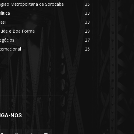
egião Metropolitana de Sorocaba
35
lítica
33
asil
33
aúde e Boa Forma
29
egócios
27
ternacional
25
IGA-NOS