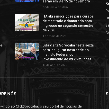
serão em 8 e 15 de novembro
R
27 de maio de 2026
Po
o
ITA abre inscrições para cursos
Br
de mestrado e doutorado com
S
ingresso no segundo semestre
de 2026
N
1 de maio de 2026
In
os
Lula visita Sorocaba nesta sexta
para inaugurar nova sede do
il
Instituto Federal com
investimento de R$ 26 milhões
10 de abril de 2026
BRE NÓS
S
vindo ao ClickSorocaba, o seu portal de notícias de