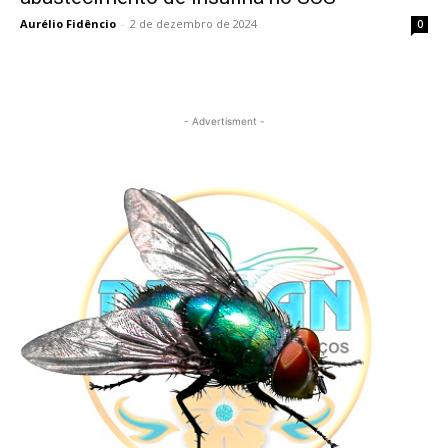
Aurélio Fidêncio
-
2 de dezembro de 2024
0
- Advertisment -