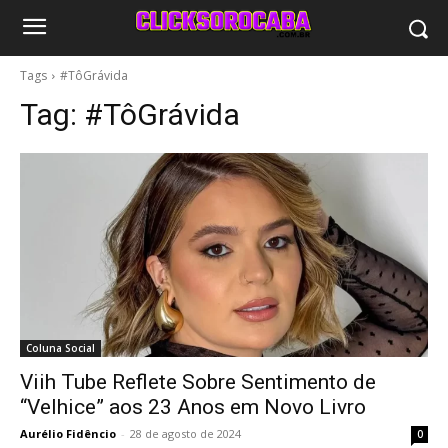
Tags
#TôGrávida
Tag:
#TôGrávida
Coluna Social
Viih Tube Reflete Sobre Sentimento de
“Velhice” aos 23 Anos em Novo Livro
Aurélio Fidêncio
-
28 de agosto de 2024
0