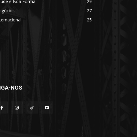
aúde e Boa Forma
29
egócios
27
ternacional
25
IGA-NOS