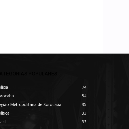
ATEGORIAS POPULARES
lícia
74
orocaba
54
egião Metropolitana de Sorocaba
35
lítica
33
asil
33