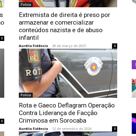
Polícia
es
Extremista de direita é preso por
ão
armazenar e comercializar
conteúdos nazista e de abuso
infantil
0
Aurélio Fidêncio
-
28 de março de 2025
0
Polícia
Rota e Gaeco Deflagram Operação
Contra Liderança de Facção
Criminosa em Sorocaba
0
Aurélio Fidêncio
-
12 de setembro de 2024
0