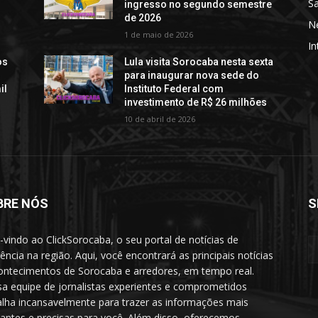
S
ingresso no segundo semestre
de 2026
N
1 de maio de 2026
In
os
Lula visita Sorocaba nesta sexta
para inaugurar nova sede do
il
Instituto Federal com
investimento de R$ 26 milhões
10 de abril de 2026
BRE NÓS
S
vindo ao ClickSorocaba, o seu portal de notícias de
rência na região. Aqui, você encontrará as principais notícias
ontecimentos de Sorocaba e arredores, em tempo real.
a equipe de jornalistas experientes e comprometidos
alha incansavelmente para trazer as informações mais
vantes e precisas para você. Além disso, oferecemos