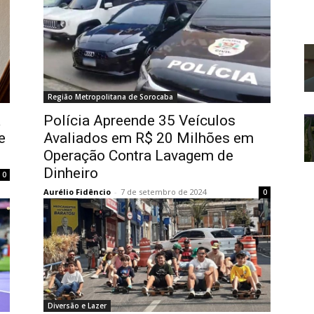
Região Metropolitana de Sorocaba
a
Polícia Apreende 35 Veículos
e
Avaliados em R$ 20 Milhões em
Operação Contra Lavagem de
Dinheiro
0
Aurélio Fidêncio
-
7 de setembro de 2024
0
Diversão e Lazer