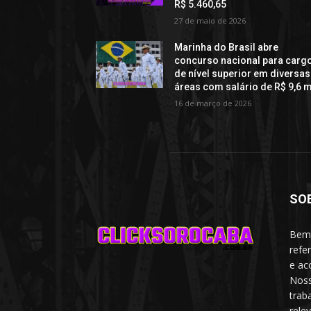
R$ 5.460,65
27 de maio de 2026
Marinha do Brasil abre
concurso nacional para carg
de nível superior em diversas
áreas com salário de R$ 9,6 m
16 de março de 2026
SO
Bem-
refe
e ac
Noss
trab
rele