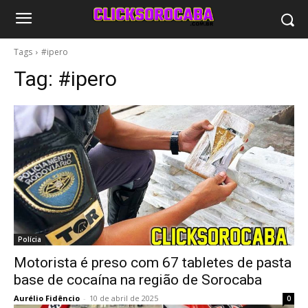
Tags
#ipero
Tag:
#ipero
Polícia
Motorista é preso com 67 tabletes de pasta
base de cocaína na região de Sorocaba
Aurélio Fidêncio
-
10 de abril de 2025
0