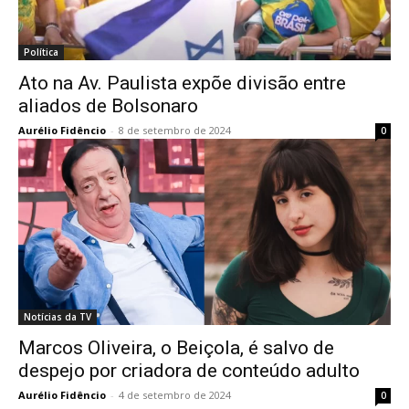
Política
Ato na Av. Paulista expõe divisão entre
aliados de Bolsonaro
Aurélio Fidêncio
-
8 de setembro de 2024
0
Notícias da TV
Marcos Oliveira, o Beiçola, é salvo de
despejo por criadora de conteúdo adulto
Aurélio Fidêncio
-
4 de setembro de 2024
0