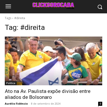
Tags
#direita
Tag:
#direita
Política
Ato na Av. Paulista expõe divisão entre
aliados de Bolsonaro
Aurélio Fidêncio
-
8 de setembro de 2024
0