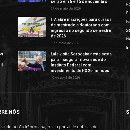
serão em 8 e 15 de novembro
R
27 de maio de 2026
Po
o
ITA abre inscrições para cursos
Br
de mestrado e doutorado com
S
ingresso no segundo semestre
de 2026
N
1 de maio de 2026
In
os
Lula visita Sorocaba nesta sexta
para inaugurar nova sede do
il
Instituto Federal com
investimento de R$ 26 milhões
10 de abril de 2026
BRE NÓS
S
vindo ao ClickSorocaba, o seu portal de notícias de