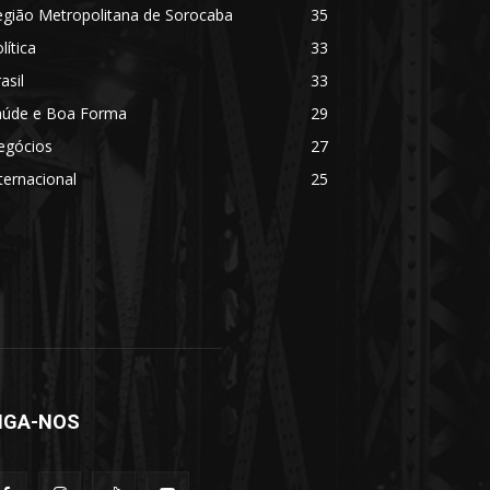
egião Metropolitana de Sorocaba
35
lítica
33
asil
33
aúde e Boa Forma
29
egócios
27
ternacional
25
IGA-NOS