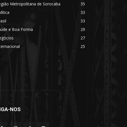
egião Metropolitana de Sorocaba
35
lítica
33
asil
33
aúde e Boa Forma
29
egócios
27
ternacional
25
IGA-NOS