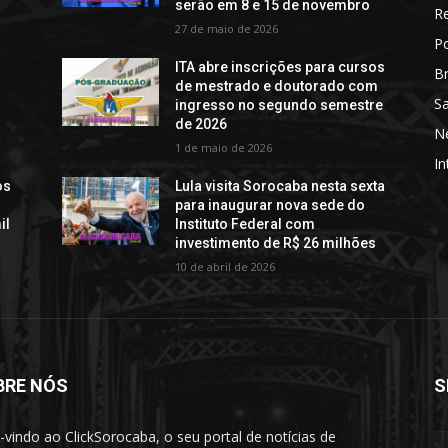
serão em 8 e 15 de novembro
R
27 de maio de 2026
Po
o
ITA abre inscrições para cursos
Br
de mestrado e doutorado com
S
ingresso no segundo semestre
de 2026
N
1 de maio de 2026
In
os
Lula visita Sorocaba nesta sexta
para inaugurar nova sede do
il
Instituto Federal com
investimento de R$ 26 milhões
10 de abril de 2026
BRE NÓS
S
vindo ao ClickSorocaba, o seu portal de notícias de