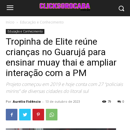
Início
Educação e Conhecimento
Educação e Conhecimento
Tropinha de Elite reúne
crianças no Guarujá para
ensinar muay thai e ampliar
interação com a PM
Projeto começou em 2019 e hoje conta com 27 “policiais
mirins” de diversas cidades do litoral sul
Por
Aurélio Fidêncio
-
13 de outubro de 2023
79
0